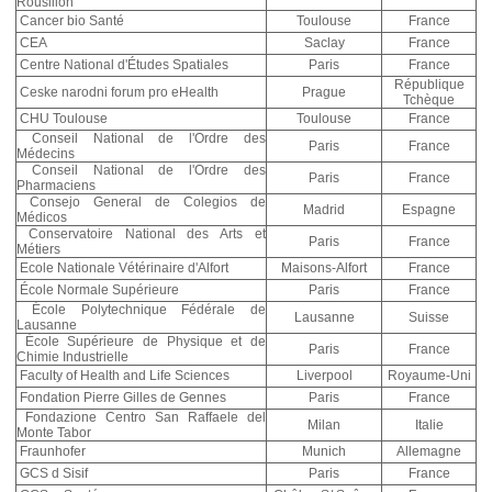
Rousillon
Cancer bio Santé
Toulouse
France
CEA
Saclay
France
Centre National d'Études Spatiales
Paris
France
République
Ceske narodni forum pro eHealth
Prague
Tchèque
CHU Toulouse
Toulouse
France
Conseil National de l'Ordre des
Paris
France
Médecins
Conseil National de l'Ordre des
Paris
France
Pharmaciens
Consejo General de Colegios de
Madrid
Espagne
Médicos
Conservatoire National des Arts et
Paris
France
Métiers
Ecole Nationale Vétérinaire d'Alfort
Maisons-Alfort
France
École Normale Supérieure
Paris
France
École Polytechnique Fédérale de
Lausanne
Suisse
Lausanne
École Supérieure de Physique et de
Paris
France
Chimie Industrielle
Faculty of Health and Life Sciences
Liverpool
Royaume-Uni
Fondation Pierre Gilles de Gennes
Paris
France
Fondazione Centro San Raffaele del
Milan
Italie
Monte Tabor
Fraunhofer
Munich
Allemagne
GCS d Sisif
Paris
France