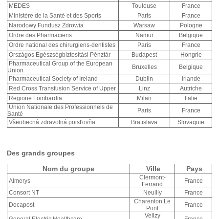
MEDES
Toulouse
France
Ministère de la Santé et des Sports
Paris
France
Narodowy Fundusz Zdrowia
Warsaw
Pologne
Ordre des Pharmaciens
Namur
Belgique
Ordre national des chirurgiens-dentistes
Paris
France
Országos Egészségbiztosítási Pénztár
Budapest
Hongrie
Pharmaceutical Group of the European
Bruxelles
Belgique
Union
Pharmaceutical Society of Ireland
Dublin
Irlande
Red Cross Transfusion Service of Upper
Linz
Autriche
Regione Lombardia
Milan
Italie
Union Nationale des Professionnels de
Paris
France
Santé
Všeobecná zdravotná poisťovňa
Bratislava
Slovaquie
Des grands groupes
Nom du groupe
Ville
Pays
Clermont-
Almerys
France
Ferrand
Consort NT
Neuilly
France
Charenton Le
Docapost
France
Pont
Velizy