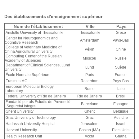
Des établissements d'enseignement supérieur
Nom de l'établissement
Ville
Pays
Aristotle University of Thessaloniki
Thessaloniki
Grèce
Center for Neurogenomics and
Amsterdam
Pays-Bas
Cognitive Research
College of Veterinary Medicine of
Pékin
Chine
China Agricultural University
Computing Center of the Russian
Moscou
Russie
Academy of Sciences
Department of Clinical Sciences, Lund
Lund
Suède
University
École Normale Supérieure
Paris
France
Erasmus MC
Rotterdam
Pays-Bas
European Molecular Biology
Rome
Italie
Laboratory
Federal University of Rio de Janeiro
Rio de Janeiro
Brésil
Fundació per als Estudis de Prevenció
Barcelone
Espagne
i Seguretat Integral
Ghent University
Ghent
Belgique
Graz University of Technology
Graz
Autriche
Hadassah University Hospital
Jerusalem
Israel
Harvard University
Boston (MA)
Etats-Unis
Health Research Unit
Accra
Ghana