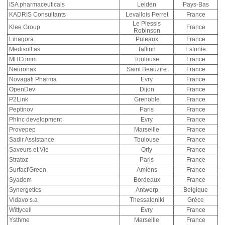
ISA pharmaceuticals
Leiden
Pays-Bas
KADRIS Consultants
Levallois Perret
France
Le Plessis
Klee Group
France
Robinson
Linagora
Puteaux
France
Medisoft as
Tallinn
Estonie
MHComm
Toulouse
France
Neuronax
Saint Beauzire
France
Novagali Pharma
Evry
France
OpenDev
Dijon
France
P2Link
Grenoble
France
Peptinov
Paris
France
PhInc development
Evry
France
Provepep
Marseille
France
Sadir Assistance
Toulouse
France
Saveurs et Vie
Orly
France
Stratoz
Paris
France
Surfact'Green
Amiens
France
Syadem
Bordeaux
France
Synergetics
Antwerp
Belgique
Vidavo s.a
Thessaloniki
Grèce
Wittycell
Evry
France
Ysthme
Marseille
France