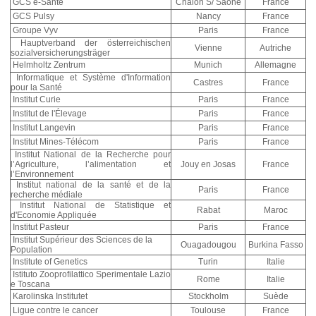
GCS e-Santé
Châlon S/ Saône
France
GCS Pulsy
Nancy
France
Groupe Vyv
Paris
France
Hauptverband der österreichischen
Vienne
Autriche
sozialversicherungsträger
Helmholtz Zentrum
Munich
Allemagne
Informatique et Système d'Information
Castres
France
pour la Santé
Institut Curie
Paris
France
Institut de l'Élevage
Paris
France
Institut Langevin
Paris
France
Institut Mines-Télécom
Paris
France
Institut National de la Recherche pour
l’Agriculture, l’alimentation et
Jouy en Josas
France
l’Environnement
Institut national de la santé et de la
Paris
France
recherche médiale
Institut National de Statistique et
Rabat
Maroc
d'Economie Appliquée
Institut Pasteur
Paris
France
Institut Supérieur des Sciences de la
Ouagadougou
Burkina Fasso
Population
Institute of Genetics
Turin
Italie
Istituto Zooprofilattico Sperimentale Lazio
Rome
Italie
e Toscana
Karolinska Institutet
Stockholm
Suède
Ligue contre le cancer
Toulouse
France