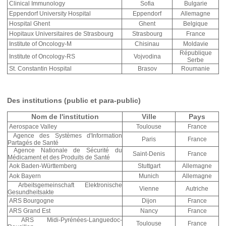
Clinical Immunology
Sofia
Bulgarie
Eppendorf University Hospital
Eppendorf
Allemagne
Hospital Ghent
Ghent
Belgique
Hopitaux Universitaires de Strasbourg
Strasbourg
France
Institute of Oncology-M
Chisinau
Moldavie
République
Institute of Oncology-RS
Vojvodina
Serbe
St. Constantin Hospital
Brasov
Roumanie
Des institutions (public et para-public)
Nom de l'institution
Ville
Pays
Aerospace Valley
Toulouse
France
Agence des Systèmes d'Information
Paris
France
Partagés de Santé
Agence Nationale de Sécurité du
Saint-Denis
France
Médicament et des Produits de Santé
Aok Baden-Württemberg
Stuttgart
Allemagne
Aok Bayern
Munich
Allemagne
Arbeitsgemeinschaft Elektronische
Vienne
Autriche
Gesundheitsakte
ARS Bourgogne
Dijon
France
ARS Grand Est
Nancy
France
ARS Midi-Pyrénées-Languedoc-
Toulouse
France