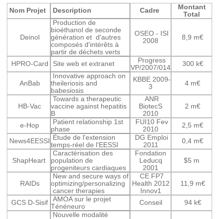
Montant
Nom Projet
Description
Cadre
Total
Production de
bioéthanol de seconde
OSEO - ISI
Deinol
génération et d'autres
8,9 m€
2008
composés d'intérêts à
partir de déchets verts
Progress
HPRO-Card
Site web et extranet
300 k€
VP/2007/014
Innovative approach on
KBBE 2009-
AnBab
theileriosis and
4 m€
3
babesiosis
Towards a therapeutic
ANR
HB-Vac
vaccine against hepatitis
BiotecS
2 m€
B
2010
Patient relationship 1st
FUI10 Fev
e-Hop
2,5 m€
phase
2010
Étude de l'extension
DG Emploi
News4EESSI
0,4 m€
temps-réel de l'EESSI
2011
Caractérisation des
Fondation
ShapHeart
population de
Leducq
$5 m
progeniteurs cardiaques
2001
New and secure ways of
CE FP7
RAIDs
optimizing/personalizing
Health 2012
11,9 m€
cancer therapies
Innov1
AMOA sur le projet
GCS D-Sisif
Conseil
94 k€
Ténéneuro
Nouvelle modalité