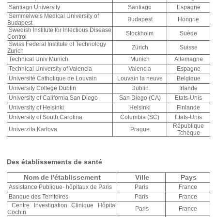
Santiago University
Santiago
Espagne
Semmelweis Medical University of
Budapest
Hongrie
Budapest
Swedish Institute for Infectious Disease
Stockholm
Suède
Control
Swiss Federal Institute of Technology
Zürich
Suisse
Zurich
Technical Univ Munich
Munich
Allemagne
Technical University of Valencia
Valencia
Espagne
Université Catholique de Louvain
Louvain la neuve
Belgique
University College Dublin
Dublin
Irlande
University of California San Diego
San Diego (CA)
Etats-Unis
University of Helsinki
Helsinki
Finlande
University of South Carolina
Columbia (SC)
Etats-Unis
République
Univerzita Karlova
Prague
Tchèque
Des établissements de santé
Nom de l'établissement
Ville
Pays
Assistance Publique- hôpitaux de Paris
Paris
France
Banque des Territoires
Paris
France
Centre Investigation Clinique Hôpital
Paris
France
Cochin