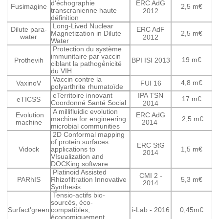
d'échographie
ERC AdG
Fusimagine
2,5 m€
transcranienne haute
2012
définition
Long-Lived Nuclear
Dilute para-
ERC AdF
Magnetization in Dilute
2,5 m€
water
2012
Water
Protection du système
immunitaire par vaccin
19 m€
Prothevih
BPI ISI 2013
ciblant la pathogé́nicité
du VIH
Vaccin contre la
4,8 m€
VaxinoV
FUI 16
polyarthrite rhumatoïde
eTerritoire innovant
IPA TSN
17 m€
eTICSS
Coordonné Santé Social
2014
A millifluidic evolution
Evolution
ERC AdG
machine for engineering
2,5 m€
machine
2014
microbial communities
2D Conformal mapping
of protein surfaces:
ERC StG
Vidock
applications to
1,5 m€
2014
VIsualization and
DOCKing software
Platinoid Assisted
CMI 2 -
PARhIS
Rhizofiltration Innovative
5,3 m€
2014
Synthesis
Tensio-actifs bio-
sourcés, éco-
Surfact'green
compatibles,
i-Lab - 2016
0,45m€
économiquement