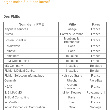
organisation à but non lucratif
:
Des PMEs
Nom de la PME
Ville
Pays
Anyware services
Labège
France
Auvea
Portet s/ Garonne
France
Montigny le
Boston Scientific
France
Bretonneux
Cardiawave
Paris
France
Deinove
Paris
France
Domothera
Toulouse
France
EBM Websourcing
Toulouse
France
eID Company
Bruxelles
Belgique
Fichier Médical Central
Bruxelles
Belgium
Fichier Sélection Informatique
Noisy Le Grand
France
Genmab
Utrecht
Pays-Bas
St Jean
H2AD
France
Bonnefonds
IMS MAXIMS
Milton Keynes
Royaume-Uni
INEUM Consulting
Paris
France
InnaVirVax
Evry
France
Inovio Biomedical Corporation
Oslo
Norvège