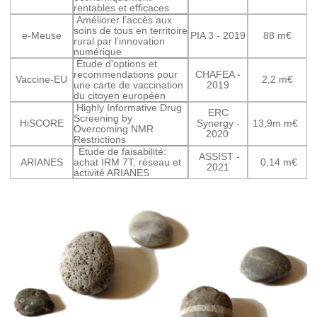
rentables et efficaces
Améliorer l’accès aux
soins de tous en territoire
e-Meuse
PIA 3 - 2019
88 m€
rural par l’innovation
numérique
Étude d'options et
recommendations pour
CHAFEA -
Vaccine-EU
2,2 m€
une carte de vaccination
2019
du citoyen européen
Highly Informative Drug
ERC
Screening by
HiSCORE
Synergy -
13,9m m€
Overcoming NMR
2020
Restrictions
Étude de faisabilité:
ASSIST -
ARIANES
achat IRM 7T, réseau et
0,14 m€
2021
activité ARIANES