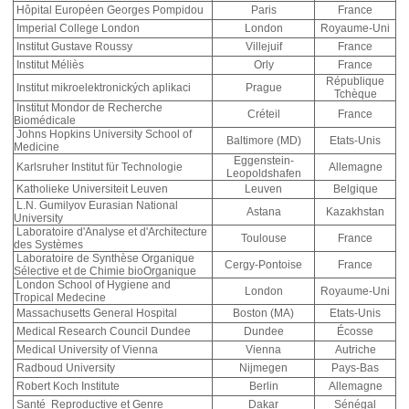
Hôpital Européen Georges Pompidou
Paris
France
Imperial College London
London
Royaume-Uni
Institut Gustave Roussy
Villejuif
France
Institut Méliès
Orly
France
République
Institut mikroelektronických aplikaci
Prague
Tchèque
Institut Mondor de Recherche
Créteil
France
Biomédicale
Johns Hopkins University School of
Baltimore (MD)
Etats-Unis
Medicine
Eggenstein-
Karlsruher Institut für Technologie
Allemagne
Leopoldshafen
Katholieke Universiteit Leuven
Leuven
Belgique
L.N. Gumilyov Eurasian National
Astana
Kazakhstan
University
Laboratoire d'Analyse et d'Architecture
Toulouse
France
des Systèmes
Laboratoire de Synthèse Organique
Cergy-Pontoise
France
Sélective et de Chimie bioOrganique
London School of Hygiene and
London
Royaume-Uni
Tropical Medecine
Massachusetts General Hospital
Boston (MA)
Etats-Unis
Medical Research Council Dundee
Dundee
Écosse
Medical University of Vienna
Vienna
Autriche
Radboud University
Nijmegen
Pays-Bas
Robert Koch Institute
Berlin
Allemagne
Santé Reproductive et Genre
Dakar
Sénégal