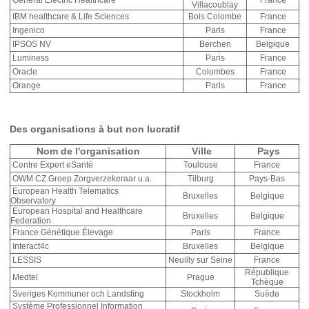
General Electric Healthcare
France
Villacoublay
IBM healthcare & Life Sciences
Bois Colombe
France
Ingenico
Paris
France
IPSOS NV
Berchen
Belgique
Luminess
Paris
France
Oracle
Colombes
France
Orange
Paris
France
Des organisations à but non lucratif
Nom de l'organisation
Ville
Pays
Centre Expert eSanté
Toulouse
France
OWM CZ Groep Zorgverzekeraar u.a.
Tilburg
Pays-Bas
European Health Telematics
Bruxelles
Belgique
Observatory
European Hospital and Healthcare
Bruxelles
Belgique
Federation
France Génétique Élevage
Paris
France
Interact4c
Bruxelles
Belgique
LESSIS
Neuilly sur Seine
France
République
Medtel
Prague
Tchèque
Sveriges Kommuner och Landsting
Stockholm
Suède
Système Professionnel Information