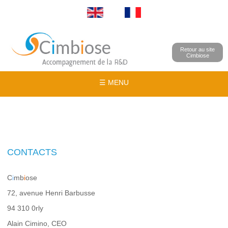
Retour au site
Cimbiose
☰ MENU
CONTACTS
C
i
mb
i
ose
72, avenue Henri Barbusse
94 310 0rly
Alain Cimino, CEO